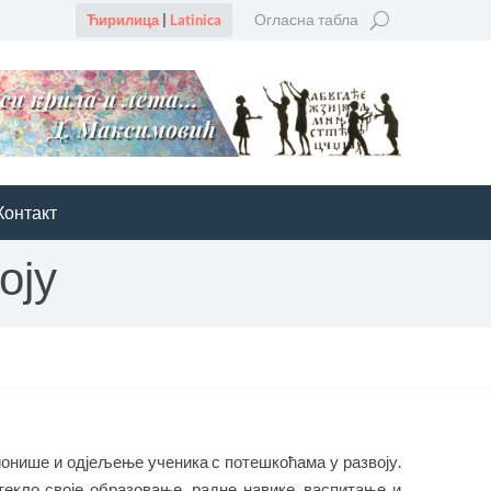
Огласна табла
Ћирилица
|
Latinica
Контакт
оју
онише и одјељење ученика с потешкоћама у развоју.
текло своје образовање, радне навике, васпитање и