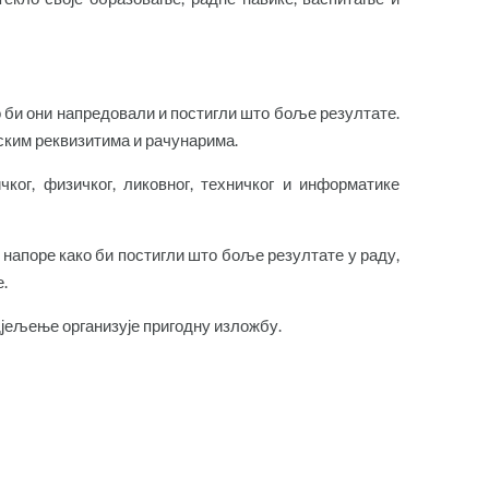
о би они напредовали и постигли што боље резултате.
ским реквизитима и рачунарима.
ког, физичког, ликовног, техничког и информатике
 напоре како би постигли што боље резултате у раду,
.
јељење организује пригодну изложбу.