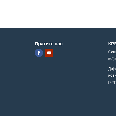
Пратите нас
КР
Саш
вођ
Дија
нови
раз