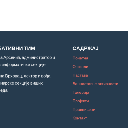
ЕАТИВНИ ТИМ
САДРЖАЈ
а Арсенић, администратор и
Почетна
а информатичке секције
О школи
Настава
на Врховац, лектор и вођа
нарске секције виших
Ваннаставне активности
реда
Галерија
Пројекти
Правни акти
Контакт