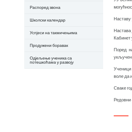
могућнос
Распоред звона
Наставу 
Школски календар
Настава 
Успјеси на такмичењима
Кабинет 
Продужени боравак
Поред на
укључени
Одјељење ученика са
потешкоћама у развоју
Ученици 
воле да и
Сваке го
Редовни 