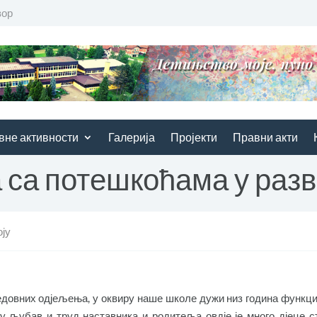
вор
вне активности
Галерија
Пројекти
Правни акти
са потешкоћама у разв
ју
довних одјељења, у оквиру наше школе дужи низ година функци
у љубав и труд наставника и родитеља овдје је много дјеце с