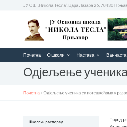
ЈУ ОШ „Никола Тесла“, Цара Лазара 26, 78430 Прња
Почетна
О школи
Настава
Ваннаста
Одјељење ученика 
Почетна
»
Одјељење ученика са потешкоћама у разво
Поред ре
Школски распоред
Уз велик