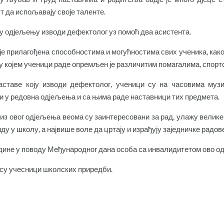
т да испољавају своје таленте.
у одјељењу изводи дефектолог уз помоћ два асистента.
је прилагођена способностима и могућностима свих ученика, как
у којем ученици раде опремљен је различитим помагалима, спорт
ставе коју изводи дефектолог, ученици су на часовима музич
 у редовна одјељења и са њима раде наставници тих предмета.
из овог одјељења веома су заинтересовани за рад, улажу велике
ду у школу, а највише воле да цртају и израђују заједничке радове
дине у поводу Међународног дана особа са инвалидитетом ово од
су учесници школских приредби.