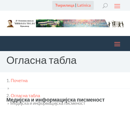
Ћирилица
|
Latinica
Огласна табла
Почетна
»
Огласна табла
Медијска и информацијска писменост
»
Медијска и информацијска писменост