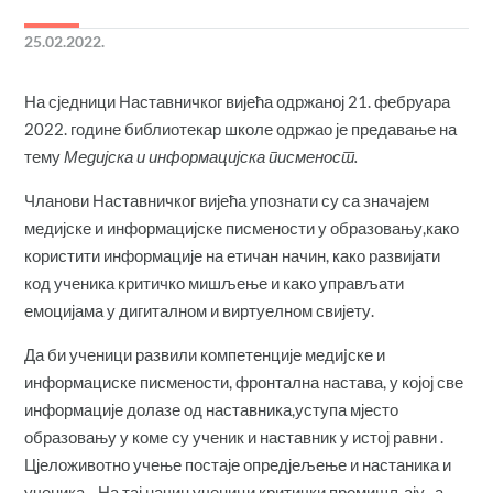
25.02.2022.
На сједници Наставничког вијећа одржаној 21. фебруара
2022. године библиотекар школе одржао је предавање на
тему
Медијска и информацијска писменост.
Чланови Наставничког вијећа упознати су са значaјем
медијске и информацијске писмености у образовању,како
користити информације на етичан начин, како развијати
код ученика критичко мишљење и како управљати
емоцијама у дигиталном и виртуелном свијету.
Да би ученици развили компетенције медиjске и
информациске писмености, фронтална настава, у којој све
информације долазе од наставника,уступа мјесто
образовању у коме су ученик и наставник у истој равни .
Цјеложивотно учење постаје опредјељење и настаника и
ученика. На тај начин ученици критички промишљају , а