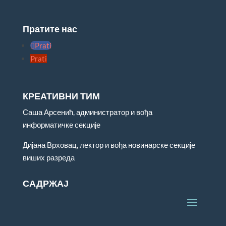
Пратите нас
Prati
Prati
КРЕАТИВНИ ТИМ
Саша Арсенић, администратор и вођа
информатичке секције
Дијана Врховац, лектор и вођа новинарске секције
виших разреда
САДРЖАЈ