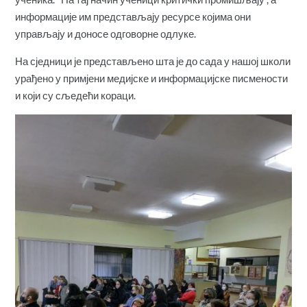
информације им представљају ресурсе којима они
управљају и доносе одговорне одлуке.
На сједници је представљено шта је до сада у нашој школи
урађено у примјени медијске и информацијске писмености
и који су сљедећи кораци.