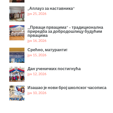
„Аплауз за наставника“
јун 25, 2026
,,Прваци првацима“ – традиционална
приредба за добродошлицу будућим
првацима
јун 16, 2026
Срећно, матуранти!
јун 15, 2026
Дан ученичких постигнућа
јун 12, 2026
Изашао је нови број школског часописа
јун 10, 2026