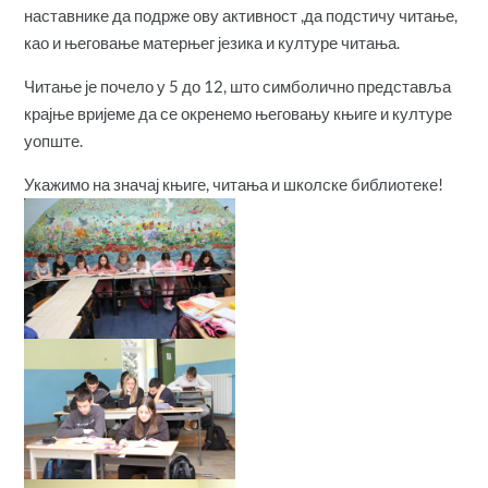
наставнике да подрже ову активност ,да подстичу читање,
као и његовање матерњег језика и културе читања.
Читање је почело у 5 до 12, што симболично представља
крајње вријеме да се окренемо његовању књиге и културе
уопште.
Укажимо на значај књиге, читања и школске библиотеке!