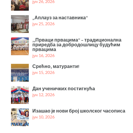
јун 26, 2026
„Аплауз за наставника“
јун 25, 2026
,,Прваци првацима“ – традиционална
приредба за добродошлицу будућим
првацима
јун 16, 2026
Срећно, матуранти!
јун 15, 2026
Дан ученичких постигнућа
јун 12, 2026
Изашао је нови број школског часописа
јун 10, 2026