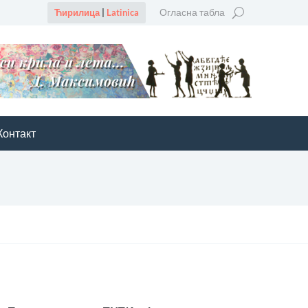
Огласна табла
Ћирилица
|
Latinica
Контакт