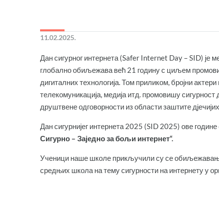
11.02.2025.
Дан сигурног интернета (Safer Internet Day – SID) је
глобално обиљежава већ 21 годину с циљем промовис
дигиталних технологија. Том приликом, бројни актери 
телекомуникација, медија итд. промовишу сигурност 
друштвене одговорности из области заштите дјечијих
Дан сигурнијег интернета 2025 (SID 2025) ове годи
Сигурно – Заједно за бољи интернет“.
Ученици наше школе прикључили су се обиљежавању о
средњих школа на тему сигурности на интернету у орг