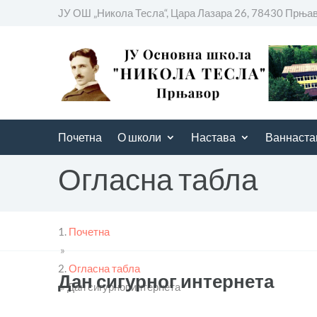
ЈУ ОШ „Никола Тесла“, Цара Лазара 26, 78430 Прња
Почетна
О школи
Настава
Ваннаста
Огласна табла
Почетна
»
Огласна табла
Дан сигурног интернета
»
Дан сигурног интернета