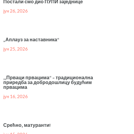
Постали смо дио ПУПИ заједнице
јун 26, 2026
„Аплауз за наставника“
јун 25, 2026
,,Прваци првацима“ – традиционална
приредба за добродошлицу будућим
првацима
јун 16, 2026
Срећно, матуранти!