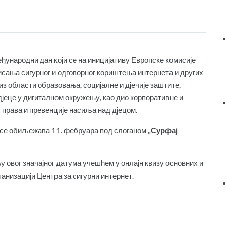
 међународни дан који се на иницијативу Европске комисије
ања сигурног и одговорног кориштења интернета и других
из области образовања, социјалне и дјечије заштите,
дјеце у дигиталном окружењу, као дио корпоративне и
 права и превенције насиља над дјецом.
не се обиљежава 11. фебруара под слоганом
„Сурфај
вог значајног датума учешћем у онлајн квизу основних и
анизацији Центра за сигурни интернет.