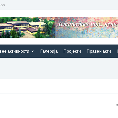
вор
вне активности
Галерија
Пројекти
Правни акти