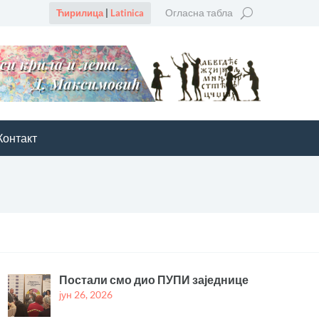
Огласна табла
Ћирилица
|
Latinica
Контакт
Постали смо дио ПУПИ заједнице
јун 26, 2026