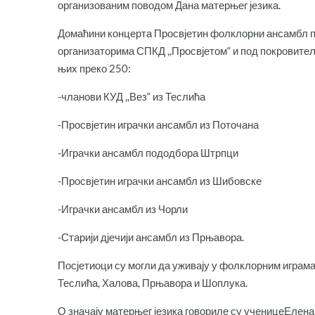
организованим поводом Дана матерњег језика.
Домаћини концерта Просвјетин фолклорни ансамбл при
организаторима СПКД ,,Просвјетом“ и под покровите
њих преко 250:
-чланови КУД ,,Вез“ из Теслића
-Просвјетин играчки ансамбл из Поточана
-Играчки ансамбл пододбора Штрпци
-Просвјетин играчки ансамбл из Шибовске
-Играчки ансамбл из Чорли
-Старији дјечији ансамбл из Прњавора.
Посјетиоци су могли да уживају у фолклорним играма
Теслића, Халова, Прњавора и Шоплука.
О значају матерњег језика говориле су ученицеЕлена 