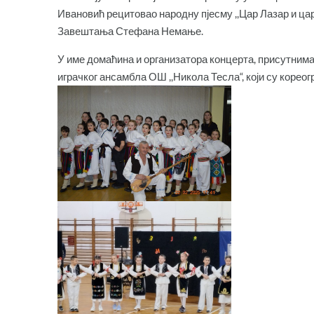
Ивановић рецитовао народну пјесму ,,Цар Лазар и ц
Завештања Стефана Немање.
У име домаћина и организатора концерта, присутним
играчког ансамбла ОШ ,,Никола Тесла“, који су корео