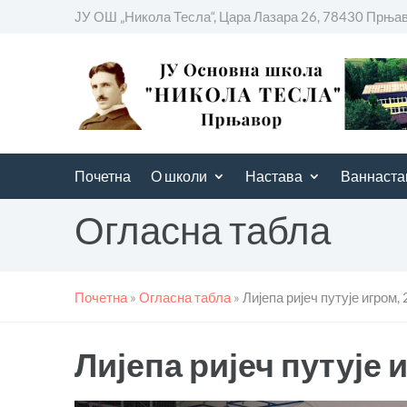
ЈУ ОШ „Никола Тесла“, Цара Лазара 26, 78430 Прња
Почетна
О школи
Настава
Ваннаста
Огласна табла
Почетна
»
Огласна табла
»
Лијепа ријеч путује игром,
Лијепа ријеч путује и