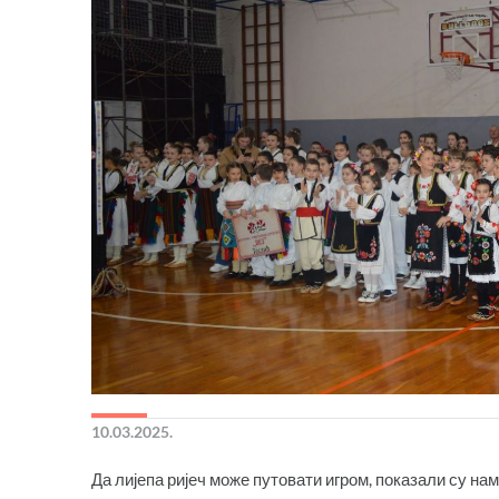
10.03.2025.
Да лијепа ријеч може путовати игром, показали су н