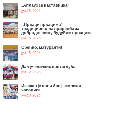
„Аплауз за наставника“
јун 25, 2026
,,Прваци првацима“ –
традиционална приредба за
добродошлицу будућим првацима
јун 16, 2026
Срећно, матуранти!
јун 15, 2026
Дан ученичких постигнућа
јун 12, 2026
Изашао је нови број школског
часописа
јун 10, 2026