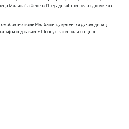
арица Милица“, а Хелена Прерадовић говорила одломке из
а се обратио Бојан Малбашић, умјетнички руководилац
графијом под називом Шоплук, затворили концерт.