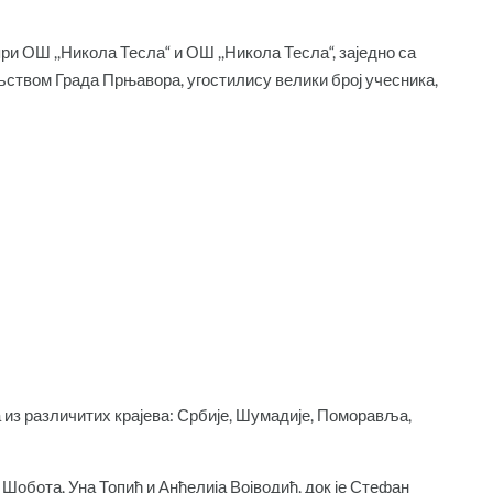
 ОШ ,,Никола Тесла“ и ОШ ,,Никола Тесла“, заједно са
љством Града Прњавора, угостилису велики број учесника,
 из различитих крајева: Србије, Шумадије, Поморавља,
Шобота, Уна Топић и Анђелија Војводић, док је Стефан