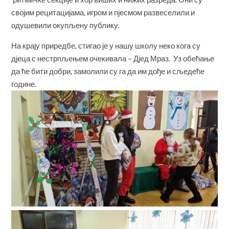
својим рецитацијама, игром и пјесмом развеселили и
одушевили окупљену публику.
На крају приредбе, стигао је у нашу школу неко кога су
дјеца с нестрпљењем очекивала – Дјед Мраз. Уз обећање
да ће бити добри, замолили су га да им дође и сљедеће
године.