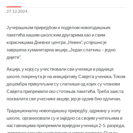
27.12.2024.
Јучерашњом приредбом и подјелом новогодишњих
пакетића нашим школским другарима као и свим
корисницима Дневног центра ,,Невен“, успјешно је
завршена хуманитарна акција ,,Један слаткиш – једно
дијете“.
Акција, у којој су учествовали сви ученици и радници
школе, покренута је на иницијативу Савјета ученика. Током
децембра прикупљани су слаткиши од којих су чланови
Савјета припремили око стотињак пакетића. Треба заиста
похвалити све учеснике акције, јер је одзив био одличан.
Традиционалну новогодишњу приредбу, одржану у холу
школе, организовали су и заједно са својим учитељима и
наставницима припремили вриједни ученици 2-5. разреда,
ритмичке секције и хор виших и нижих разреда. Они су