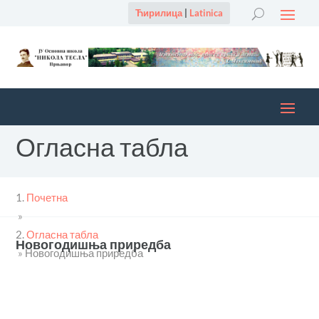
Ћирилица
|
Latinica
Огласна табла
Почетна
»
Огласна табла
Новогодишња приредба
»
Новогодишња приредба