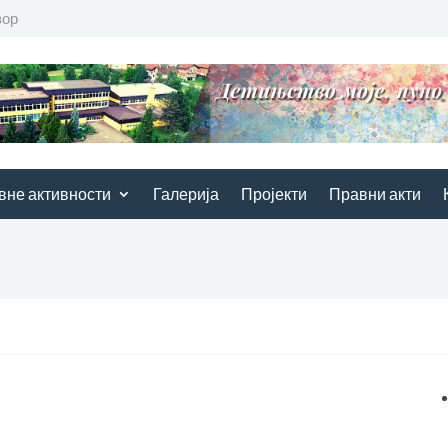
вор
вне активности
Галерија
Пројекти
Правни акти