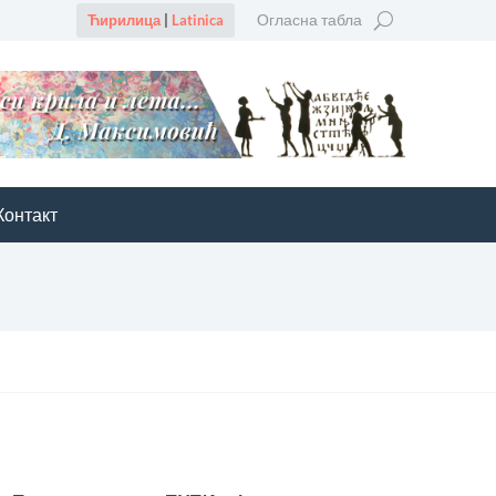
Огласна табла
Ћирилица
|
Latinica
Контакт