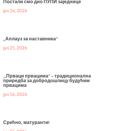
Постали смо дио ПУПИ заједнице
јун 26, 2026
„Аплауз за наставника“
јун 25, 2026
,,Прваци првацима“ – традиционална
приредба за добродошлицу будућим
првацима
јун 16, 2026
Срећно, матуранти!