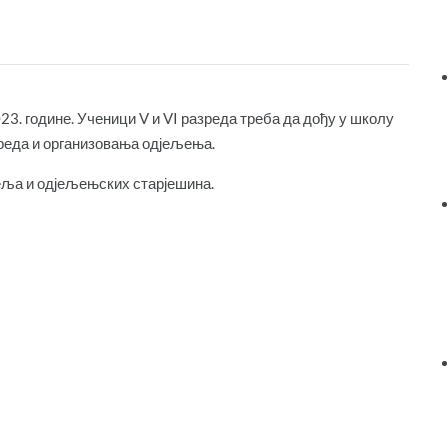
3. године. Ученици V и VI разреда треба да дођу у школу
ореда и организовања одјељења.
еља и одјељењских старјешина.