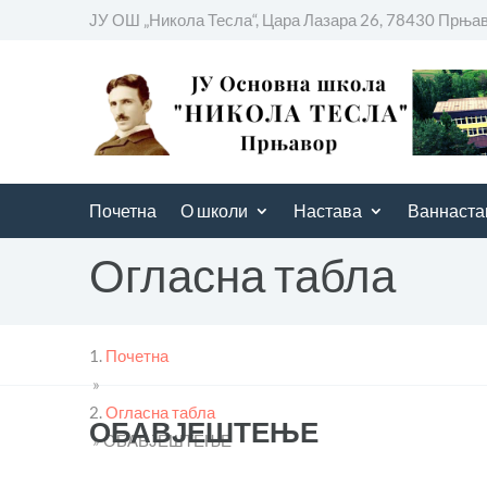
ЈУ ОШ „Никола Тесла“, Цара Лазара 26, 78430 Прња
Почетна
О школи
Настава
Ваннаста
Огласна табла
Почетна
»
Огласна табла
ОБАВЈЕШТЕЊЕ
»
ОБАВЈЕШТЕЊЕ