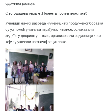
одрживог развоја.
Овогодишња тема је „Планета против пластике“.
Ученици нижих разреда и ученици из продуженог боравка
су уз помоћ учитеља израђивали паное, осликавали
зидиће у дворишту школе, организовали радионице кроз
које су указали на значај рециклаже.