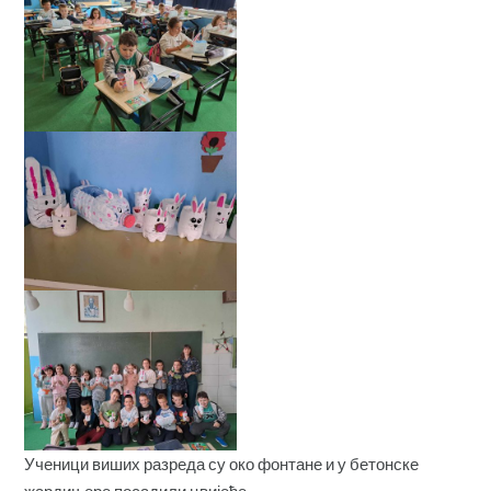
Ученици виших разреда су око фонтане и у бетонске
жардињере посадили цвијеће.