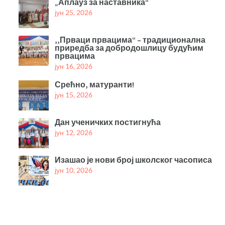
„Аплауз за наставника“
јун 25, 2026
,,Прваци првацима“ – традиционална
приредба за добродошлицу будућим
првацима
јун 16, 2026
Срећно, матуранти!
јун 15, 2026
Дан ученичких постигнућа
јун 12, 2026
Изашао је нови број школског часописа
јун 10, 2026