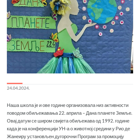
24.04.2024.
Наша школа је и ове године организовала низ активности
поводом обиљежавања 22. априла – Дана планете Земље.
Овај датум се широм свијета обиљежава од 1992. године
када је на конференцији УН-а о животној средини у Рио де
Жанеиру установљен дугорочни Програм за промоцију