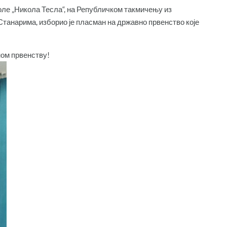
ле „Никола Тесла“, на Републичком такмичењу из
 Станарима, изборио је пласман на државно првенство које
ном првенству!