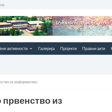
вор
вне активности
Галерија
Пројекти
Правни акти
нство из информатике
 првенство из