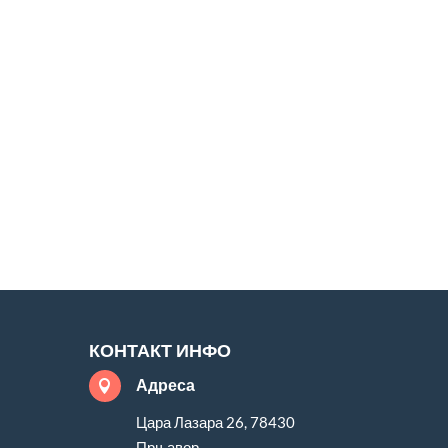
КОНТАКТ ИНФО
Адреса

Цара Лазара 26, 78430
Прњавор