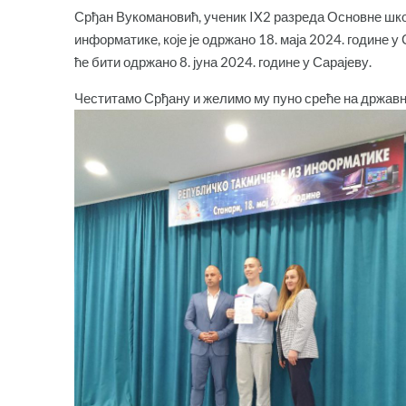
Срђан Вукомановић, ученик IX2 разреда Основне шко
информатике, које је одржано 18. маја 2024. године у
ће бити одржано 8. јуна 2024. године у Сарајеву.
Честитамо Срђану и желимо му пуно среће на држав