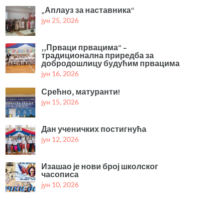
„Аплауз за наставника“
јун 25, 2026
,,Прваци првацима“ –
традиционална приредба за
добродошлицу будућим првацима
јун 16, 2026
Срећно, матуранти!
јун 15, 2026
Дан ученичких постигнућа
јун 12, 2026
Изашао је нови број школског
часописа
јун 10, 2026