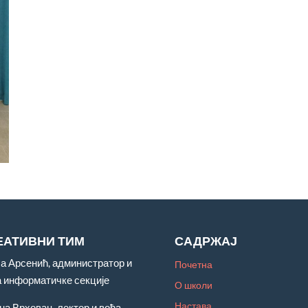
ЕАТИВНИ ТИМ
САДРЖАЈ
а Арсенић, администратор и
Почетна
а информатичке секције
О школи
Настава
на Врховац, лектор и вођа