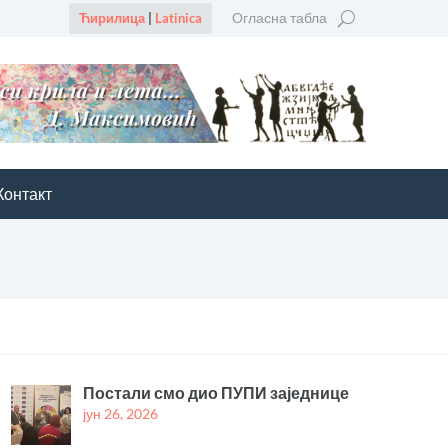
Огласна табла
Ћирилица
|
Latinica
Контакт
Постали смо дио ПУПИ заједнице
јун 26, 2026