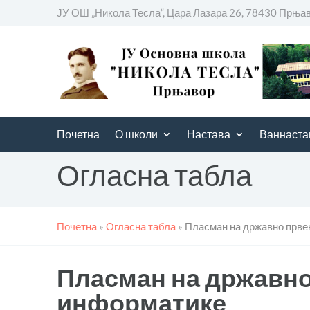
ЈУ ОШ „Никола Тесла“, Цара Лазара 26, 78430 Прња
Почетна
О школи
Настава
Ваннаста
Огласна табла
Почетна
»
Огласна табла
»
Пласман на државно прве
Пласман на државно
информатике