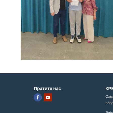
Пратите нас
КР
Саш
вођ
Дија