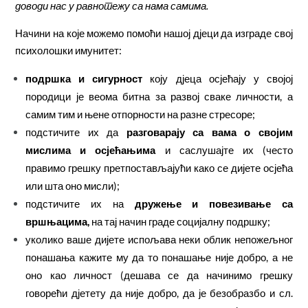
доводи нас у равнотежу са нама самима.
Начини на које можемо помоћи нашој дјеци да изграде свој
психолошки имунитет:
подршка и сигурност
коју дјеца осјећају у својој
породици је веома битна за развој сваке личности, а
самим тим и њене отпорности на разне стресоре;
подстичите их да
разговарају са вама о својим
мислима и осјећањима
и саслушајте их (често
правимо грешку претпостављајући како се дијете осјећа
или шта оно мисли);
подстичите их на
дружење и повезивање са
вршњацима,
на тај начин граде социјалну подршку;
уколико ваше дијете испољава неки облик непожељног
понашања кажите му да то понашање није добро, а не
оно као личност (дешава се да начинимо грешку
говорећи дјетету да није добро, да је безобразбо и сл.