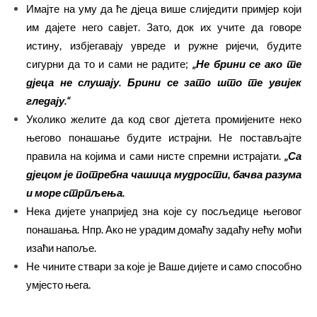
Имајте на уму да ће дјеца више слиједити примјер који
им дајете него савјет. Зато, док их учите да говоре
истину, избјегавају увреде и ружне ријечи, будите
сигурни да то и сами не радите;
„Не брини се ако те
дјеца не слушају. Брини се зато што те увијек
гледају.“
Уколико желите да код свог дјетета промијените неко
његово понашање будите истрајни. Не постављајте
правила на којима и сами нисте спремни истрајати.
„Са
дјецом је потребна чашица мудрости, бачва разума
и море стрпљења.
Нека дијете унапријед зна које су посљедице његовог
понашања. Нпр. Ако не урадим домаћу задаћу нећу моћи
изаћи напоље.
Не чините ствари за које је Ваше дијете и само способно
умјесто њега.