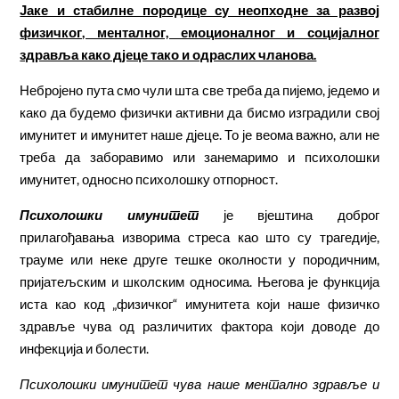
Јаке и стабилне породице су неопходне за развој
физичког, менталног, емоционалног и социјалног
здравља како дјеце тако и одраслих чланова.
Небројено пута смо чули шта све треба да пијемо, једемо и
како да будемо физички активни да бисмо изградили свој
имунитет и имунитет наше дјеце. То је веома важно, али не
треба да заборавимо или занемаримо и психолошки
имунитет, односно психолошку отпорност.
Психолошки имунитет
је вјештина доброг
прилагођавања изворима стреса као што су трагедије,
трауме или неке друге тешке околности у породичним,
пријатељским и школским односима. Његова је функција
иста као код „физичког“ имунитета који наше физичко
здравље чува од различитих фактора који доводе до
инфекција и болести.
Психолошки имунитет чува наше ментално здравље и