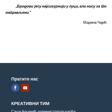
„Бродови јесу најсигурнији у луци, али нису за то
направљени.“
Марина Чајић
Пратите нас
КРЕАТИВНИ ТИМ
Саша Арсенић, администратор и вођа