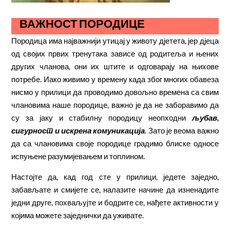
ВАЖНОСТ ПОРОДИЦЕ
Породица има најважнији утицај у животу дјетета, јер дјеца
од својих првих тренутака зависе од родитеља и њених
других чланова, они их штите и одговарају на њихове
потребе. Иако живимо у времену када због многих обавеза
нисмо у прилици да проводимо довољно времена са свим
члановима наше породице, важно је да не заборавимо да
су за јаку и стабилну породицу неопходни
љубав,
сигурност и искрена комуникација
. Зато је веома важно
да са члановима своје породице градимо блиске односе
испуњене разумијевањем и топлином.
Настојте да, кад год сте у прилици, једете заједно,
забављате и смијете се, налазите начине да изненадите
једни друге, похваљујте и бодрите се, нађете активности у
којима можете заједнички да уживате.