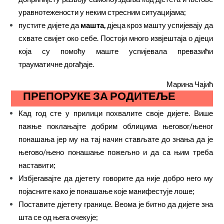
уравнотежености у неким стресним ситуацијама;
пустите дијете да
машта,
дјеца кроз машту успијевају да
схвате свијет око себе. Постоји много извјештаја о дјеци
која су помоћу маште успијевала превазићи
трауматичне догађаје.
Марина Чајић
ПРЕПОРУКЕ ЗА
РОДИТЕЉЕ
Кад год сте у прилици похвалите своје дијете. Више
пажње поклањајте добрим облицима његовог/њеног
понашања јер му на тај начин стављате до знања да је
његово/њено понашање пожељно и да са њим треба
наставити;
Избјегавајте да дјетету говорите да није добро него му
појасните како је понашање које манифестује лоше;
Поставите дјетету границе. Веома је битно да дијете зна
шта се од њега очекује;