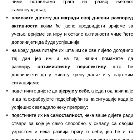
чиме остављамо трага на развој његовог
самопоуздања);
помозите дјетету да изгради свој дневни распоред
активности
којим ће јасно предвидјети вријеме за
учење, вријеме за игру и остале активности чиме ћете
допринијети да буде успјешније;
на крају дана питајте их шта им се све лијепо догодило
тај дан јер им и на тај начин помажете да
развијају
оптимистичну перспективу
што ће
допринијети да у животу крену даље и у најтежим
ситуацијама;
подстичите дијете да
вјерује у себе,
а један од начина је
и да га охрабрујете подсјећајући га на ситуације када је
успјешно савладало неку препреку;
подстичите их на
самосталност,
нека ваше дијете ради
ствари за које је само способно, у складу са својим
узрастом и нека развија бригу о себи, јер ће и то
допринијету развоју самопоуздања код дјетета и његове