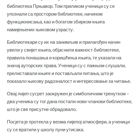
библиотека Прњавор. Том приликом ученици су се
упознали са простором библиотеке, начином
функционисања, као и богатом збирком књига
намијењених њиховом узрасту.
Библиотекари су их на занимљив и прилагођен начин
увели у свијет књига, објаснили важност библиотеке,
правила понашања и коришћења књига, те указали на
значај ауторских права. Ученици су с пажњом слушали,
прелиставали књиге и постављали питања, што је
показало њихову радозналост и интересовање за читање.
Овај лијеп сусрет заокружен је симболичним тренутком –
два ученика су тог дана постали нови чланови библиотеке,
што је све присутне обрадовало.
Посјета је протекла у веома лијепој атмосфери, а ученици
су се вратили у школу пуни утисака.