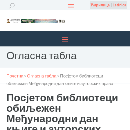
Ћирилица
|
Latinica
Огласна табла
Почетна
»
Огласна табла
»
Посјетом библиотеци
обиљежен Међународни дан књиге и ауторских права
Посјетом библиотеци
обиљежен
Међународни дан
књиге и ауторских