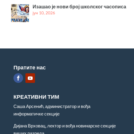
Изашао је нови број школског часописа
јун 10, 2026
Пратите нас
КРЕАТИВНИ ТИМ
Саша Арсенић, администратор и вођа
информатичке секције
Дијана Врховац, лектор и вођа новинарске секције
виших разреда