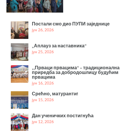
Постали смо дио ПУПИ заједнице
јун 26, 2026
„Аплауз за наставника“
јун 25, 2026
,,Прваци првацима“ – традиционална
приредба за добродошлицу будућим
првацима
јун 16, 2026
Срећно, матуранти!
јун 15, 2026
Дан ученичких постигнућа
јун 12, 2026