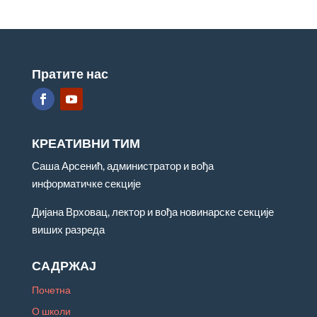
Пратите нас
КРЕАТИВНИ ТИМ
Саша Арсенић, администратор и вођа
информатичке секције
Дијана Врховац, лектор и вођа новинарске секције
виших разреда
САДРЖАЈ
Почетна
О школи