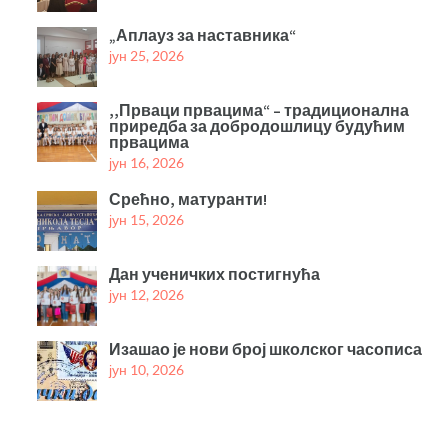
„Аплауз за наставника“
јун 25, 2026
,,Прваци првацима“ – традиционална
приредба за добродошлицу будућим
првацима
јун 16, 2026
Срећно, матуранти!
јун 15, 2026
Дан ученичких постигнућа
јун 12, 2026
Изашао је нови број школског часописа
јун 10, 2026