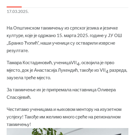
17.03.2025.
На Општинском такмичењу из српског језика и језичке
културе, које је одржано 15. марта 2025. године у ЈУ ОШ
,,Бранко Ћопић“, наши ученици су остварили изврсне
резултате.
Тамара Костадиновић, ученицаVII
, освојила је прво
4
мјесто, док је Анастасија Лукендић, такође из VII
разреда,
4
заузела треће мјесто.
За такмичење их је припремала наставница Оливера
Спасојевић.
Честитамо ученицама и њиховом ментору на изузетном
успјеху! Такође им желимо много среће на регионалном
такмичењу!