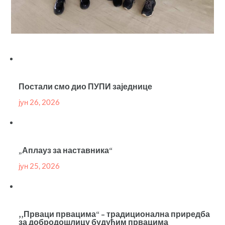
Постали смо дио ПУПИ заједнице
јун 26, 2026
„Аплауз за наставника“
јун 25, 2026
,,Прваци првацима“ – традиционална приредба
за добродошлицу будућим првацима