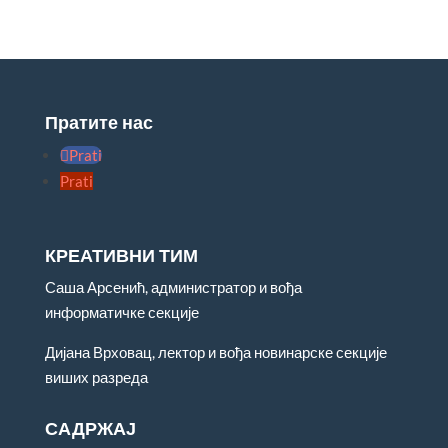
Пратите нас
Prati
Prati
КРЕАТИВНИ ТИМ
Саша Арсенић, администратор и вођа
информатичке секције
Дијана Врховац, лектор и вођа новинарске секције
виших разреда
САДРЖАЈ