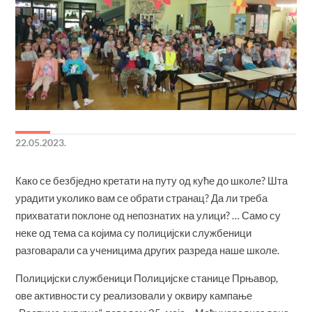
22.05.2023.
Како се безбједно кретати на путу од куће до школе? Шта
урадити уколико вам се обрати странац? Да ли треба
прихватати поклоне од непознатих на улици? … Само су
неке од тема са којима су полицијски службеници
разговарали са ученицима других разреда наше школе.
Полицијски службеници Полицијске станице Прњавор,
ове активности су реализовали у оквиру кампање