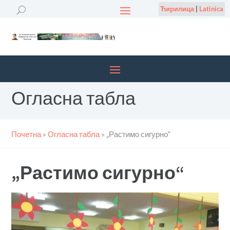
Ћирилица
|
Latinica
Огласна табла
Почетна
»
Огласна табла
»
„Растимо сигурно“
„Растимо сигурно“