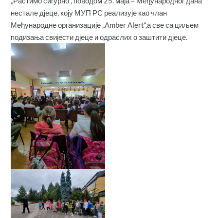
„Растимо сигурно“, поводом 25. маја – Међународног дана
нестале дјеце, коју МУП РС реализује као члан
Међународне организације „Аmber Аlert“,а све са циљем
подизања свијести дјеце и одраслих о заштити дјеце.