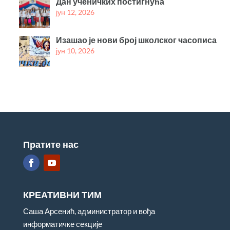
Дан ученичких постигнућа
јун 12, 2026
Изашао је нови број школског часописа
јун 10, 2026
Пратите нас
КРЕАТИВНИ ТИМ
Саша Арсенић, администратор и вођа
информатичке секције