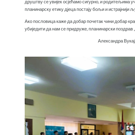
друштву се увијек осјећамо сигурно, и родитељима у
планинарску етику дјеца постају бољи и истрајнији љ
Ако пословица каже да добар почетак чини добар крај
убиједити да нам се придруже, планинарски поздрав „
Александра Вукајловић, наст