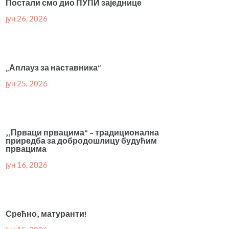
Постали смо дио ПУПИ заједнице
јун 26, 2026
„Аплауз за наставника“
јун 25, 2026
,,Прваци првацима“ – традиционална
приредба за добродошлицу будућим
првацима
јун 16, 2026
Срећно, матуранти!