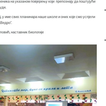
ченика на указаном повјерењу који препознају да поштујући
уди.
, у име свих планинара наше школе и оних које смо успјели
Ведро“.
авник биологије