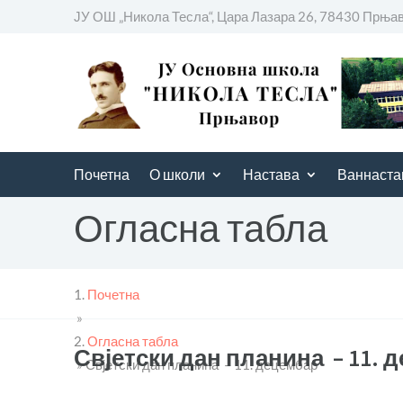
ЈУ ОШ „Никола Тесла“, Цара Лазара 26, 78430 Прња
Почетна
О школи
Настава
Ваннаста
Огласна табла
Почетна
»
Огласна табла
Свјетски дан планина – 11. 
»
Свјетски дан планина – 11. децембар