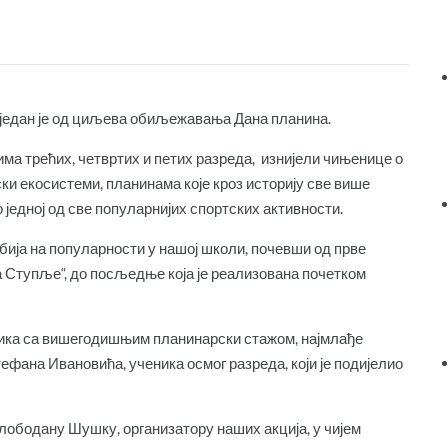
 један је од циљева обиљежавања Дана планина.
ма трећих, четвртих и петих разреда, изнијели чињенице о
и екосистеми, планинама које кроз историју све више
 једној од све популарнијих спортских активности.
ија на популарности у нашој школи, почевши од прве
 Ступље“, до посљедње која је реализована почетком
ика са вишегодишњим планинарски стажом, најмлађе
ефана Ивановића, ученика осмог разреда, који је подијелио
лободану Шушку, организатору наших акција, у чијем