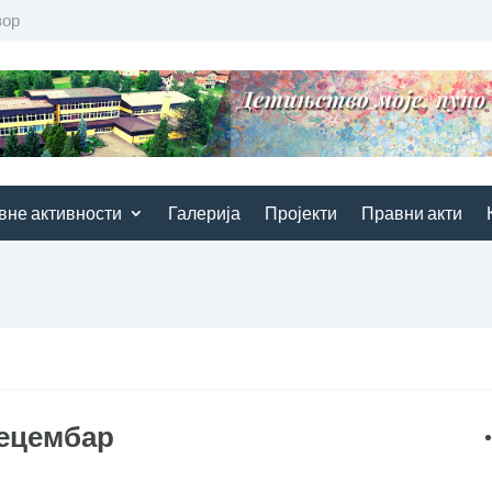
вор
вне активности
Галерија
Пројекти
Правни акти
децембар