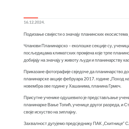
16.12.2024.
Подизање свијести о значају планинских екосистема
Чланови Планинарско – еколошке секције су, ученици
посљедицама климатских промјена које трпе планинск
добијају на значају у животу људи и планинарству као
Приказане фотографије свједоче да планинарство доб
планинарске акције фебруара 2017. године „Поход на
новембра ове године у Хашанима, планина Грмеч.
Присутне ученике одушевило је представљање учен
планинарке Вање Топић, ученице другог разреда, и Ст
своје искуство на зиплајну.
Захвалност дугујемо предсједнику ПАК „Скитнице“ С