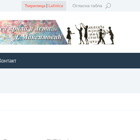
Огласна табла
Ћирилица
|
Latinica
Контакт