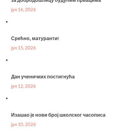
за добродошлицу будућим првацима
јун 16, 2026
Срећно, матуранти!
јун 15, 2026
Дан ученичких постигнућа
јун 12, 2026
Изашао је нови број школског часописа
јун 10, 2026