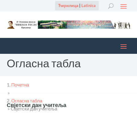
Ћирилица
|
Latinica
Огласна табла
Почетна
»
Огласна табла
Свјетски дан учитеља
»
Свјетски дан учитеља