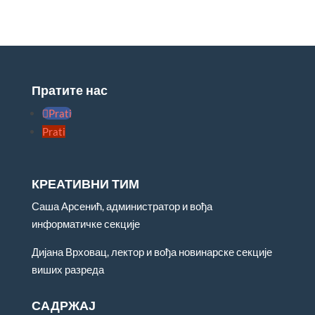
Пратите нас
Prati
Prati
КРЕАТИВНИ ТИМ
Саша Арсенић, администратор и вођа
информатичке секције
Дијана Врховац, лектор и вођа новинарске секције
виших разреда
САДРЖАЈ