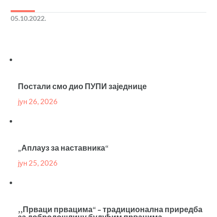
05.10.2022.
Постали смо дио ПУПИ заједнице
јун 26, 2026
„Аплауз за наставника“
јун 25, 2026
,,Прваци првацима“ – традиционална приредба