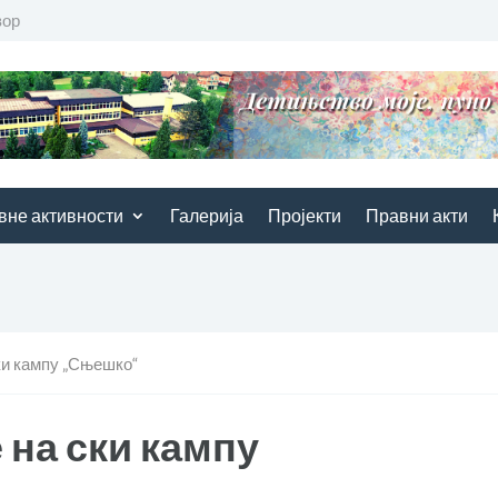
вор
вне активности
Галерија
Пројекти
Правни акти
ки кампу „Сњешко“
 на ски кампу