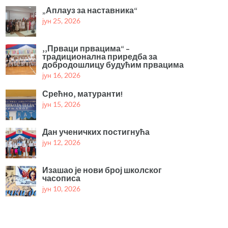
„Аплауз за наставника“
јун 25, 2026
,,Прваци првацима“ –
традиционална приредба за
добродошлицу будућим првацима
јун 16, 2026
Срећно, матуранти!
јун 15, 2026
Дан ученичких постигнућа
јун 12, 2026
Изашао је нови број школског
часописа
јун 10, 2026