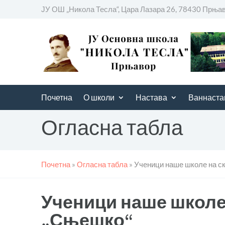
ЈУ ОШ „Никола Тесла“, Цара Лазара 26, 78430 Прња
Почетна
О школи
Настава
Ваннаста
Огласна табла
Почетна
»
Огласна табла
»
Ученици наше школе на с
Ученици наше школе
„Сњешко“