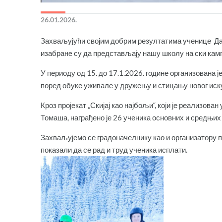
26.01.2026.
Захваљујући својим добрим резултатима ученице Да
изабранe су да представљају нашу школу на ски камп
У периоду од 15. до 17.1.2026. године организована 
поред обуке уживале у дружењу и стицању новог иск
Кроз пројекат „Скијај као најбољи“, који је реализов
Томаша, награђено је 26 ученика основних и средњих
Захваљујемо се градоначелнику као и организатору п
показали да се рад и труд ученика исплати.