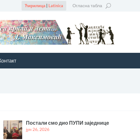
Огласна табла
Ћирилица
|
Latinica
Контакт
Постали смо дио ПУПИ заједнице
јун 26, 2026