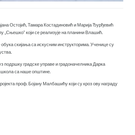
јана Остојић, Тамара Костадиновић и Марија Ђурђевић
у „Сњешко“ који се реализује на планини Влашић.
је обука скијања са искусним инструкторима. Ученице су
уства.
ан уз подршку градске управе и градоначелника Дарка
 школа са наше општине.
ројекта проф. Бојану Малбашићу који су кроз ову награду